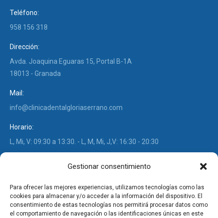
Teléfono:
958 156 318
Dirección:
Avda. Joaquina Eguaras 15, Portal B-1A
18013 - Granada
Mail:
info@clinicadentalgloriaserrano.com
Horario:
L, Mi, V: 09:30 a 13:30. - L, M, Mi, J,V: 16:30 - 20:30
Find us on:
Gestionar consentimiento
Facebook
Instagram
page
page
Para ofrecer las mejores experiencias, utilizamos tecnologías como las
Post Recientes
opens
opens
cookies para almacenar y/o acceder a la información del dispositivo. El
consentimiento de estas tecnologías nos permitirá procesar datos como
in
in
El Zirconio en prótesis dentales
el comportamiento de navegación o las identificaciones únicas en este