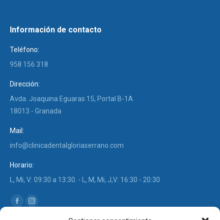
Información de contacto
Teléfono:
958 156 318
Dirección:
Avda. Joaquina Eguaras 15, Portal B-1A
18013 - Granada
Mail:
info@clinicadentalgloriaserrano.com
Horario:
L, Mi, V: 09:30 a 13:30. - L, M, Mi, J,V: 16:30 - 20:30
Find us on:
Facebook
Instagram
page
page