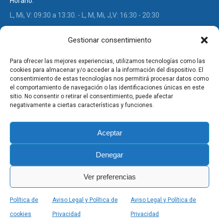
Horario:
L, Mi, V: 09:30 a 13:30. - L, M, Mi, J,V: 16:30 - 20:30
Find us on:
Gestionar consentimiento
Facebook
Instagram
page
page
Para ofrecer las mejores experiencias, utilizamos tecnologías como las
Post Recientes
opens
opens
cookies para almacenar y/o acceder a la información del dispositivo. El
consentimiento de estas tecnologías nos permitirá procesar datos como
in
in
El Zirconio en prótesis dentales
el comportamiento de navegación o las identificaciones únicas en este
new
new
sitio. No consentir o retirar el consentimiento, puede afectar
Implantes dentales y plasma celular. Una pareja bien avenida
negativamente a ciertas características y funciones.
window
window
La caries es la principal enfermedad infecciosa crónica de la
infancia
Aceptar
La prevalencia de COVID-19 entre los dentistas españoles es
más baja que en la población general
Denegar
Invisalign. Ortodoncia invisible
Ver preferencias
Política de
Aviso Legal y Política de
Aviso Legal y Política de
Todos los derechos reservados
Clínica Dental Gloria Serrano
cookies
Privacidad
Privacidad