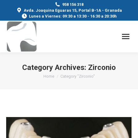
958 156 318
Avda. Joaquina Eguaras 15, Portal B-1A - Granada
Lunes a Viernes: 09:30 a 13:30 - 16:30 a 20:30h
Category Archives:
Zirconio
You are here:
Home
Category "Zirconio"