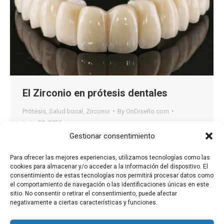
El Zirconio en prótesis dentales
Prótesis
,
Salud bucal
,
Zirconio
By
OnDiseño.com
junio 29, 2021
Gestionar consentimiento
El Zirconio El Zirconio propiamente es un metal,
que en odontología se utiliza para solucionar
Para ofrecer las mejores experiencias, utilizamos tecnologías como las
cookies para almacenar y/o acceder a la información del dispositivo. El
problemas de salud o de estética con algunas
consentimiento de estas tecnologías nos permitirá procesar datos como
piezas dentales. Y, aunque es un metal, los
el comportamiento de navegación o las identificaciones únicas en este
sitio. No consentir o retirar el consentimiento, puede afectar
odontólogos hablamos de Zirconio dental,
negativamente a ciertas características y funciones.
refiriéndonos a él como «material cerámico». Estas